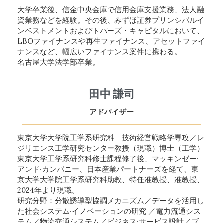
大学卒業後、信金中央金庫で信用金庫支援業務、法人融
資業務などを経験。その後、みずほ証券プリンシパルイ
ンベストメントおよびトパーズ・キャピタルにおいて、
LBOファイナンスや再生ファイナンス、アセットファイ
ナンスなど、幅広いファイナンス案件に携わる。
名古屋大学法学部卒業。
田中
謙司
ア
ドバイザー
東京大学大学院工学系研究科 技術経営戦略学専攻／レ
ジリエンス工学研究センター教授（現職）博士（工学）
東京大学工学系研究科修士課程修了後、マッキンゼー·
アンド·カンパニー、日本産業パートナーズを経て、東
京大学大学院工学系研究科助教、特任准教授、准教授、
2024年より現職。
研究分野：分散誘導型協調メカニズム／データを活用し
た社会システム·イノベーションの研究 ／電力流通シス
テム／物流交通システム／ビジネス·サービス設計／ブ