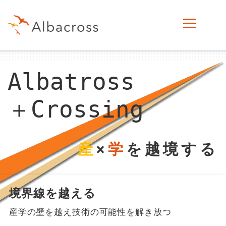
Albatross
＋Crossing
産
×
学
を越境する
境界線を越える
産学の壁を越え技術の可能性を解き放つ